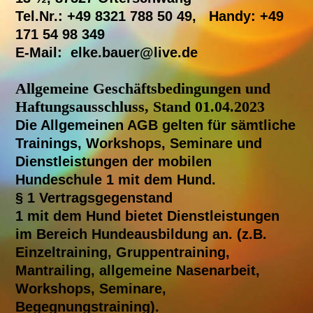
Tel.Nr.: +49 8321 788 50 49, Handy: +49
171 54 98 349
E-Mail: elke.bauer@live.de
Allgemeine Geschäftsbedingungen und
Haftungsausschluss, Stand 01.04.2023
Die Allgemeinen AGB gelten für sämtliche
Trainings, Workshops, Seminare und
Dienstleistungen der mobilen
Hundeschule 1 mit dem Hund.
§ 1 Vertragsgegenstand
1 mit dem Hund bietet Dienstleistungen
im Bereich Hundeausbildung an. (z.B.
Einzeltraining, Gruppentraining,
Mantrailing, allgemeine Nasenarbeit,
Workshops, Seminare,
Begegnungstraining).