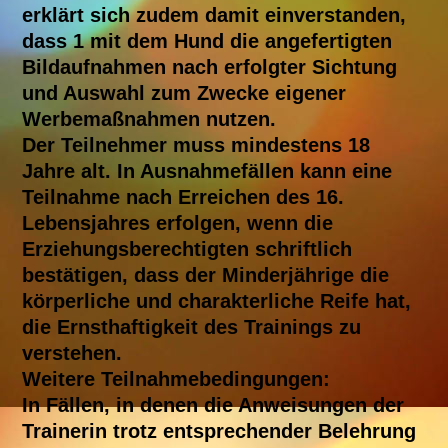
erklärt sich zudem damit einverstanden,
dass 1 mit dem Hund die angefertigten
Bildaufnahmen nach erfolgter Sichtung
und Auswahl zum Zwecke eigener
Werbemaßnahmen nutzen.
Der Teilnehmer muss mindestens 18
Jahre alt. In Ausnahmefällen kann eine
Teilnahme nach Erreichen des 16.
Lebensjahres erfolgen, wenn die
Erziehungsberechtigten schriftlich
bestätigen, dass der Minderjährige die
körperliche und charakterliche Reife hat,
die Ernsthaftigkeit des Trainings zu
verstehen.
Weitere Teilnahmebedingungen:
In Fällen, in denen die Anweisungen der
Trainerin trotz entsprechender Belehrung