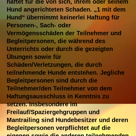
haftet für die von sich, ihrem oder seinem
Hund angerichteten Schaden. „1 mit dem
Hund“ übernimmt keinerlei Haftung für
Personen-, Sach- oder
Vermögensschäden der Teilnehmer und
Begleitpersonen, die während des
Unterrichts oder durch die gezeigten
Übungen sowie für
Schäden/Verletzungen, die durch
teilnehmende Hunde entstehen. Jegliche
Begleitpersonen sind durch die
Teilnehmer/den Teilnehmer von dem
Haftungsausschluss in Kenntnis zu
setzen. Insbesondere im
Freilauf/Spaziergehgruppen und
Mantrailing sind Hundebesitzer und deren
Begleitpersonen verpflichtet auf die
eigenen sowie die anderen teilnehmenden