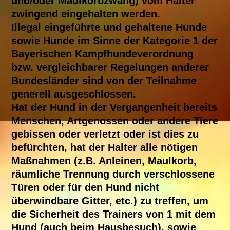
und/oder Maulkorbzwang) vom Halter
zwingend eingehalten werden.
Illegal eingeführte und gehaltene Hunde
sowie Hunde im Sinne der Kategorie 1 der
Bayerischen Kampfhundeverordnung
bzw. vergleichbarer Regelungen anderer
Bundesländer sind von der Teilnahme
generell ausgeschlossen.
Hat der Hund in der Vergangenheit bereits
Menschen, Artgenossen oder andere Tiere
gebissen oder verletzt oder ist dies zu
befürchten, hat der Halter alle nötigen
Maßnahmen (z.B. Anleinen, Maulkorb,
räumliche Trennung durch verschlossene
Türen oder für den Hund nicht
überwindbare Gitter, etc.) zu treffen, um
die Sicherheit des Trainers von 1 mit dem
Hund (auch beim Hausbesuch), sowie