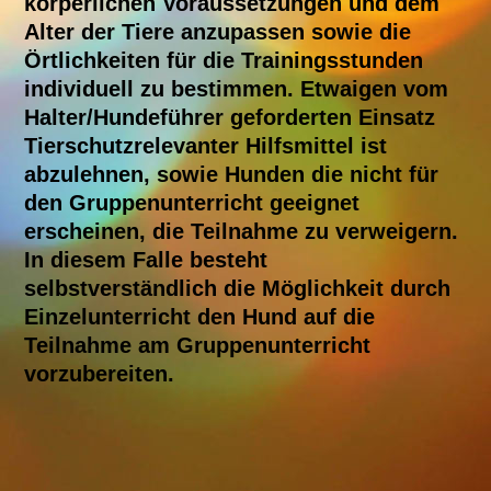
körperlichen Voraussetzungen und dem
Alter der Tiere anzupassen sowie die
Örtlichkeiten für die Trainingsstunden
individuell zu bestimmen. Etwaigen vom
Halter/Hundeführer geforderten Einsatz
Tierschutzrelevanter Hilfsmittel ist
abzulehnen, sowie Hunden die nicht für
den Gruppenunterricht geeignet
erscheinen, die Teilnahme zu verweigern.
In diesem Falle besteht
selbstverständlich die Möglichkeit durch
Einzelunterricht den Hund auf die
Teilnahme am Gruppenunterricht
vorzubereiten.