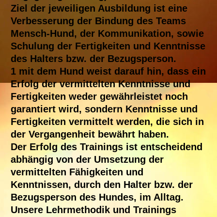
Ziel der jeweiligen Ausbildung ist eine
Verbesserung der Bindung des Teams
Mensch-Hund, der Kommunikation, sowie
Schulung der Fertigkeiten und Kenntnisse
des Halters bzw. der Bezugsperson.
1 mit dem Hund weist darauf hin, dass ein
Erfolg der vermittelten Kenntnisse und
Fertigkeiten weder gewährleistet noch
garantiert wird, sondern Kenntnisse und
Fertigkeiten vermittelt werden, die sich in
der Vergangenheit bewährt haben.
Der Erfolg des Trainings ist entscheidend
abhängig von der Umsetzung der
vermittelten Fähigkeiten und
Kenntnissen, durch den Halter bzw. der
Bezugsperson des Hundes, im Alltag.
Unsere Lehrmethodik und Trainings