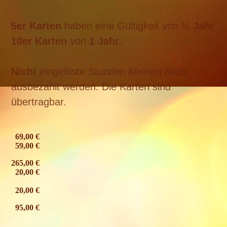
5er Karten
haben eine Gültigkeit von
½ Jahr
10er Karten
von
1 Jahr.
Nicht
eingelöste Stunden können
nicht
ausbezahlt werden.
Die Karten sind
übertragbar.
69,00 €
59,00 €
265,00 €
20,00 €
20,00 €
95,00 €