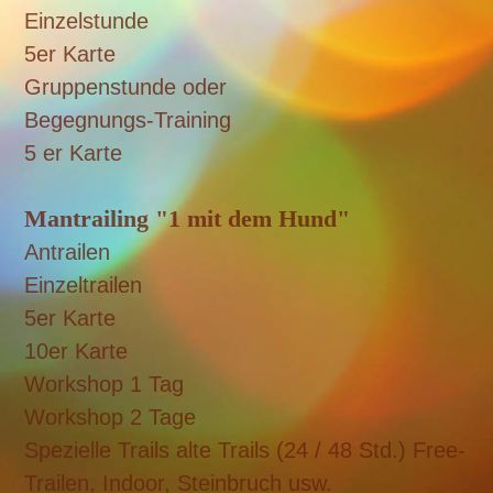
Einzelstunde
5er Karte
Gruppenstunde oder
Begegnungs-Training
5 er Karte
Mantrailing "1 mit dem Hund"
Antrailen
Einzeltrailen
5er Karte
10er Karte
Workshop 1 Tag
Workshop 2 Tage
Spezielle Trails alte Trails (24 / 48 Std.) Free-
Trailen, Indoor, Steinbruch usw.