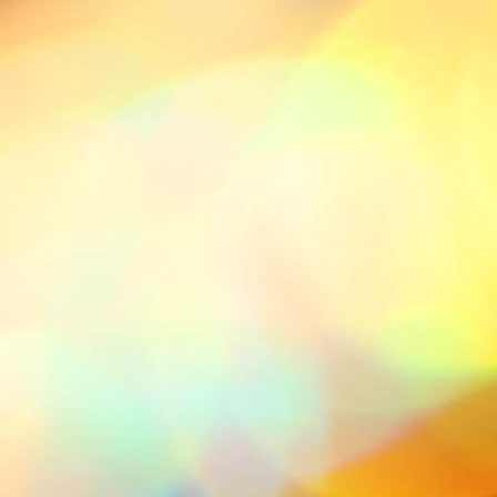
sdf-rahbar-XMla4ZtB-BU-unsplash