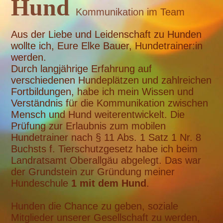
Hund
Kommunikation im Team
Aus der Liebe und Leidenschaft zu Hunden
wollte ich, Eure Elke Bauer, Hundetrainer:in
werden.
Durch langjährige Erfahrung auf
verschiedenen Hundeplätzen und zahlreichen
Fortbildungen, habe ich mein Wissen und
Verständnis für die Kommunikation zwischen
Mensch und Hund weiterentwickelt. Die
Prüfung zur Erlaubnis zum mobilen
Hundetrainer nach § 11 Abs. 1 Satz 1 Nr. 8
Buchsts f. Tierschutzgesetz habe ich beim
Landratsamt Oberallgäu abgelegt. Das war
der Grundstein zur Gründung meiner
Hundeschule
1 mit dem Hund
.
Hunden die Chance zu geben, soziale
Mitglieder unserer Gesellschaft zu werden,