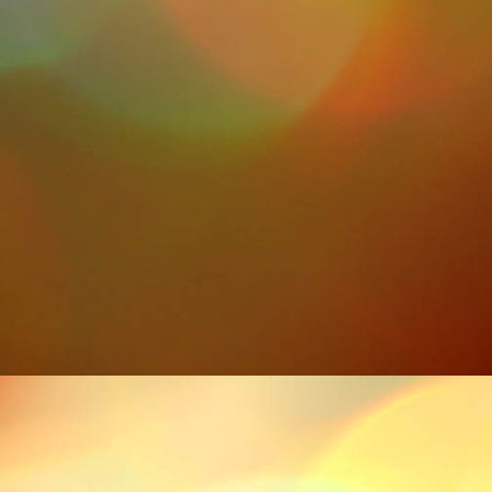
laula-co-UXCImW3IVg0-unsplash