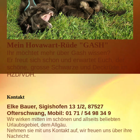
Mein Hovawart-Rüde "GASH"
Ihr möchtet mehr über Gash wissen?
Er freut sich schon und
erwartet Euch, der
schöne, grosse Schwarze und Deckrüde im
HZD/VDH.
Kontakt
Elke Bauer, Sigishofen 13 1/2, 87527
Ofterschwang, Mobil: 01 71 / 54 98 34 9
Wir wirken mitten im schönen und allseits beliebten
Urlaubsgebiet, dem Allgäu.
Nehmen sie mit uns Kontakt auf, wir freuen uns über ihre
Nachricht: