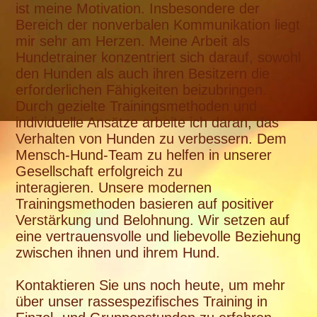
ist meine Motivation. Insbesondere der
Bereich der nonverbalen Kommunikation liegt
mir sehr am Herzen. Meine Arbeit als
Hundetrainer konzentriert sich darauf, sowohl
den Hunden als auch ihren Besitzern die
erforderlichen Fähigkeiten beizubringen.
Durch gezielte Trainingsmethoden und
individuelle Ansätze arbeite ich daran, das
Verhalten von Hunden zu verbessern. Dem
Mensch-Hund-Team zu helfen in unserer
Gesellschaft erfolgreich zu
interagieren. Unsere modernen
Trainingsmethoden basieren auf positiver
Verstärkung und Belohnung. Wir setzen auf
eine vertrauensvolle und liebevolle Beziehung
zwischen ihnen und ihrem Hund.
Kontaktieren Sie uns noch heute, um mehr
über unser rassespezifisches Training in