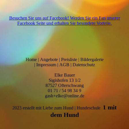
Besuchen Sie uns auf Facebook! Werden Sie ein Fan unserer
Facebook Seite und erhalten Sie besondere Vorteile.
Home
|
Angebote
|
Preisliste
|
Bildergalerie
|
Impressum
|
AGB
|
Datenschutz
Elke Bauer
Sigishofen 13 1/2
87527 Ofterschwang
01 71 / 54 98 34 9
gash+elke@online.de
1 mit
2023 erstellt mit Liebe zum Hund | Hundeschule
dem Hund