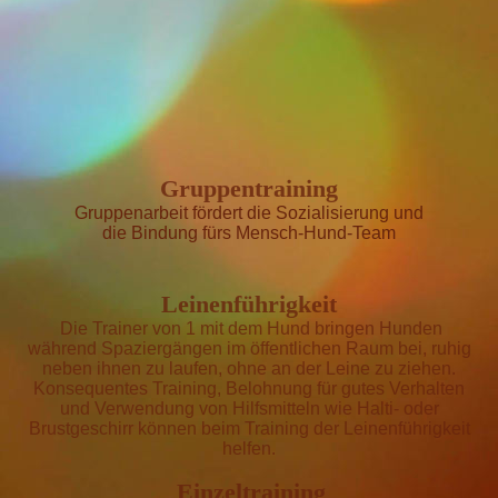
Elke1
Gruppentraining
Gruppenarbeit fördert die
Sozialisierung und
die Bindung fürs Mensch-Hund-Team
Leinenführigkeit
Die Trainer von 1 mit dem Hund bringen Hunden
während Spaziergängen im öffentlichen Raum bei, ruhig
neben ihnen zu laufen, ohne an der Leine zu ziehen.
Konsequentes Training, Belohnung für gutes Verhalten
und Verwendung von Hilfsmitteln wie Halti- oder
Brustgeschirr können beim Training der Leinenführigkeit
helfen.
Einzeltraining